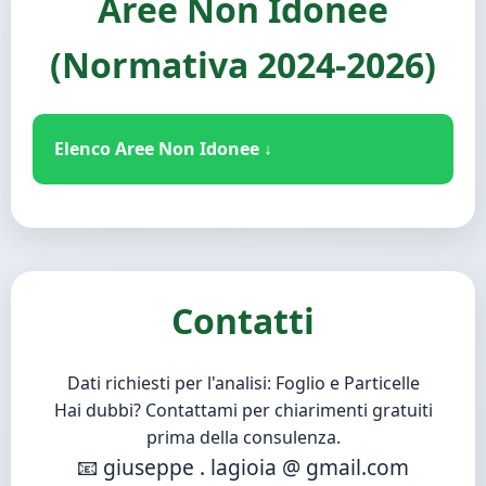
Aree Non Idonee
Cave dismesse e discariche
(Normativa 2024-2026)
Zone industriali dismesse
Edifici ed aree di pertinenza
Elenco Aree Non Idonee ↓
Terreni agricoli senza vincoli (potenzialmente
idonei)
Aree Protette:
Parchi Nazionali, Regionali,
Riserve Naturali e siti Rete Natura 2000
(ZPS/SIC).
Contatti
Eccellenze Agricole:
Vigneti, oliveti e frutteti
tutelati.
Dati richiesti per l'analisi: Foglio e Particelle
Patrimonio Culturale:
Siti UNESCO, aree
Hai dubbi? Contattami per chiarimenti gratuiti
archeologiche e beni tutelati dal Codice dei
prima della consulenza.
Beni Culturali.
📧 giuseppe . lagioia @ gmail.com